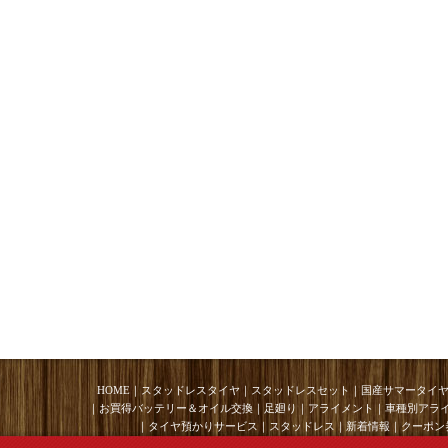
HOME
｜
スタッドレスタイヤ
｜
スタッドレスセット
｜
国産サマータイ
｜
お買得バッテリー＆オイル交換
｜
足廻り
｜
アライメント
｜
車種別アラ
｜
タイヤ預かりサービス
｜
スタッドレス
｜
新着情報
｜
クーポン