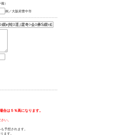
予備）
例／大阪府豊中市
場合は５％高になります。
ださい。
ルも予想されます。
あります。