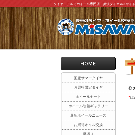
タイヤ・アルミホイール専門店 美沢タイヤWebサイ
国産サマータイヤ
お買得限定タイヤ
◎ 
ホイールセット
*
は
ホイール装着ギャラリー
最新ホイールニュース
お買得オイル交換
足廻り