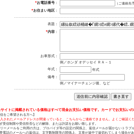
*
お電話番号
：
（ご連絡先
*
お住まい地区
：
表題：
*
内容
：
お車形式：
例／ホンダ オデッセイ ＲＡ－１
年式：
年式
備考：
例／マイナーチェンジ後、など
当サイトに掲載されている価格はすべて現金お支払い価格です。カードでお支払いの
信をご希望される方へ】
入されたメールアドレスが間違っていると、こちらからご連絡できません。よくご確認く
ず受信制限や受信拒否などの解除、または許諾をお願い致します。
リーメールをご利用の方は、プロバイダ等の設定の関係上、返信メールが届かないトラブ
帯電話のメールへの返信は、文字数制限等の関係上、文章が途中で途切れてしまう場合が