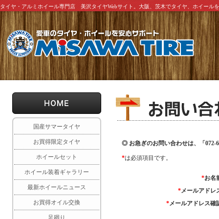
タイヤ・アルミホイール専門店 美沢タイヤWebサイト。大阪、茨木でタイヤ、ホイール
国産サマータイヤ
お買得限定タイヤ
◎ お急ぎのお問い合わせは、「072-6
ホイールセット
*
は必須項目です。
ホイール装着ギャラリー
*
お名
最新ホイールニュース
*
メールアドレ
お買得オイル交換
*
メールアドレス確
足廻り