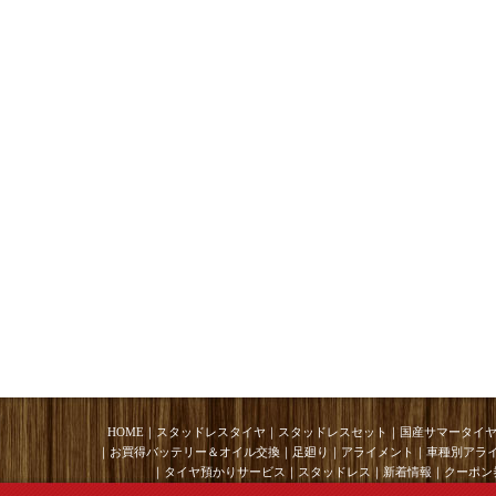
HOME
｜
スタッドレスタイヤ
｜
スタッドレスセット
｜
国産サマータイ
｜
お買得バッテリー＆オイル交換
｜
足廻り
｜
アライメント
｜
車種別アラ
｜
タイヤ預かりサービス
｜
スタッドレス
｜
新着情報
｜
クーポン