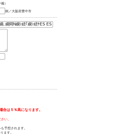
予備）
例／大阪府豊中市
場合は５％高になります。
ださい。
ルも予想されます。
あります。