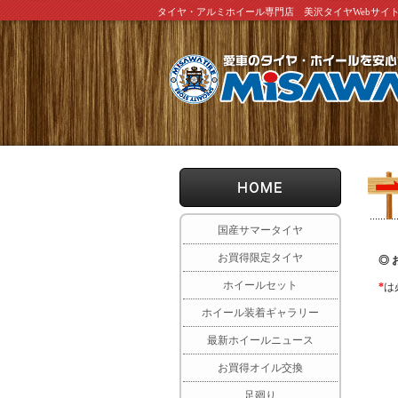
タイヤ・アルミホイール専門店 美沢タイヤWebサイ
国産サマータイヤ
お買得限定タイヤ
◎ 
ホイールセット
*
は
ホイール装着ギャラリー
最新ホイールニュース
お買得オイル交換
足廻り