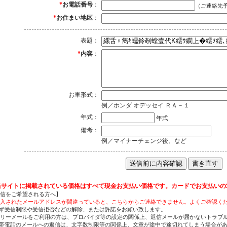
*
お電話番号
：
（ご連絡先
*
お住まい地区
：
表題：
*
内容
：
お車形式：
例／ホンダ オデッセイ ＲＡ－１
年式：
年式
備考：
例／マイナーチェンジ後、など
当サイトに掲載されている価格はすべて現金お支払い価格です。カードでお支払いの
信をご希望される方へ】
入されたメールアドレスが間違っていると、こちらからご連絡できません。よくご確認く
ず受信制限や受信拒否などの解除、または許諾をお願い致します。
リーメールをご利用の方は、プロバイダ等の設定の関係上、返信メールが届かないトラブ
帯電話のメールへの返信は、文字数制限等の関係上、文章が途中で途切れてしまう場合が