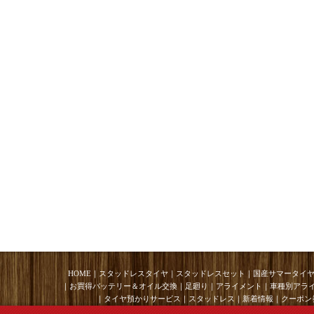
HOME
｜
スタッドレスタイヤ
｜
スタッドレスセット
｜
国産サマータイ
｜
お買得バッテリー＆オイル交換
｜
足廻り
｜
アライメント
｜
車種別アラ
｜
タイヤ預かりサービス
｜
スタッドレス
｜
新着情報
｜
クーポン